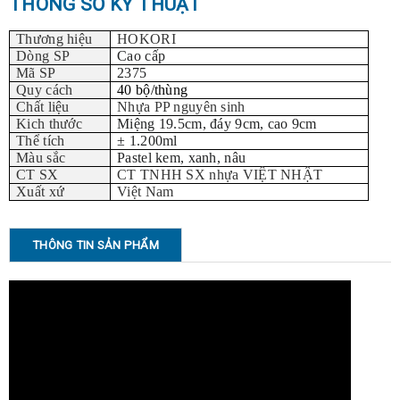
THÔNG SỐ KỸ THUẬT
Thương hiệu
HOKORI
Dòng SP
Cao cấp
Mã SP
2375
Quy cách
40 bộ/thùng
Chất liệu
Nhựa PP nguyên sinh
Kich thước
Miệng 19.5cm, đáy 9cm, cao 9cm
Thể tích
± 1.200ml
Màu sắc
Pastel kem, xanh, nâu
CT SX
CT TNHH SX nhựa VIỆT NHẬT
Xuất xứ
Việt Nam
THÔNG TIN SẢN PHẨM