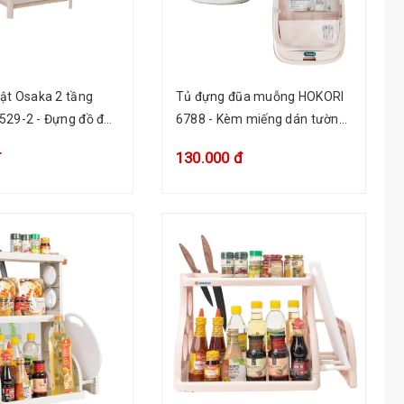
ật Osaka 2 tầng
Tủ đựng đũa muỗng HOKORI
529-2 - Đựng đồ đa
6788 - Kèm miếng dán tường,
nắp trong, khay nước thừa
đ
130.000 đ