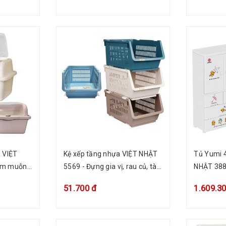
 VIỆT
Kệ xếp tầng nhựa VIỆT NHẬT
Tủ Yumi 4
ắm muỗng
5569 - Đựng gia vị, rau củ, tài
NHẬT 3888
 tách nước
liệu, đồ chơi bé, mỹ phẩm
ngăn kéo,
51.700 đ
1.609.3
áo bé