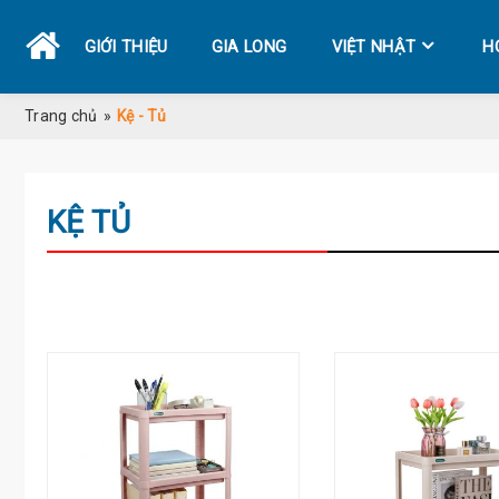
GIỚI THIỆU
GIA LONG
VIỆT NHẬT
H
Trang chủ
»
Kệ - Tủ
KỆ TỦ