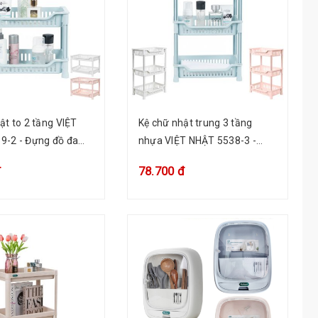
ật to 2 tầng VIỆT
Kệ chữ nhật trung 3 tầng
9-2 - Đựng đồ đa
nhựa VIỆT NHẬT 5538-3 -
à bếp, phòng tắm
Đựng đồ đa năng, nhà bếp,
đ
78.700 đ
phòng tắm