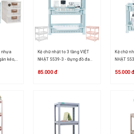
g nhựa
Kệ chữ nhật to 3 tầng VIỆT
Kệ chữ nh
găn kéo,
NHẬT 5539-3 - Đựng đồ đa
NHẬT 553
ẩm
năng, nhà bếp, phòng tắm
năng, nh
85.000 đ
55.000 