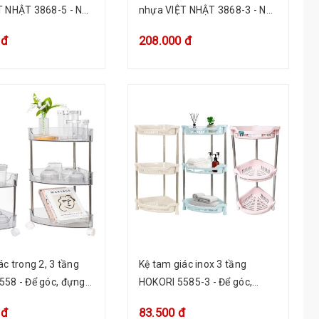
T NHẬT 3868-5 - Nắp
nhựa VIỆT NHẬT 3868-3 - Nắp
p chồng nhiều tầng
trong, xếp chồng nhiều tầng
 đ
208.000 đ
ác trong 2, 3 tầng
Kệ tam giác inox 3 tầng
58 - Để góc, đựng
HOKORI 5585-3 - Để góc,
ồ dùng phòng tắm
đựng gia vị, đồ dùng phòng
 đ
83.500 đ
tắm