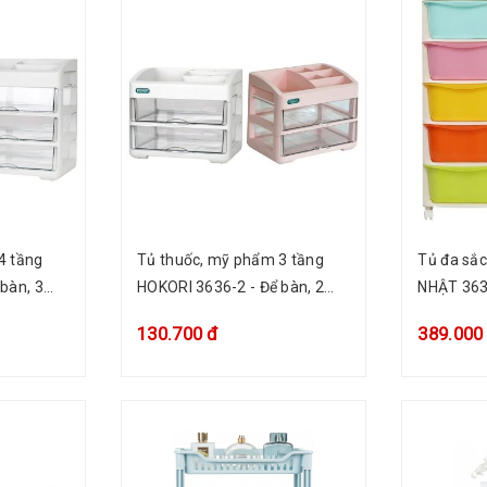
4 tầng
Tủ thuốc, mỹ phẩm 3 tầng
Tủ đa sắc
bàn, 3
HOKORI 3636-2 - Để bàn, 2
NHẬT 3638
ngăn kéo trong
sách báo,
130.700 đ
389.000