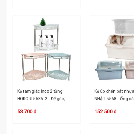
Kệ tam giác inox 2 tầng
Kệ úp chén bát nhựa
HOKORI 5585-2 - Để góc,
NHẬT 5568 - Ống c
đựng gia vị, đồ dùng phòng
đũa, nắp trong, lưới
53.700 đ
152.500 đ
tắm