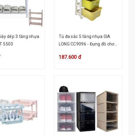
iày dép 3 tầng nhựa
Tủ đa sắc 5 tầng nhựa GIA
T 5503
LONG CC9096 - Đựng đồ chơi,
sách báo, quần áo bé
đ
187.600 đ