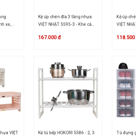
tầng
Kệ úp chén đĩa 3 tầng nhựa
Kệ úp ché
nh xe,
VIỆT NHẬT 5595-3 - Khe cắm
VIỆT NHẬ
nhà bếp
dĩa, khay đựng nước thừa
dĩa, khay
167.000 đ
118.500
Kệ tủ bếp HOKORI 5586 - 2, 3
Tủ đựng g