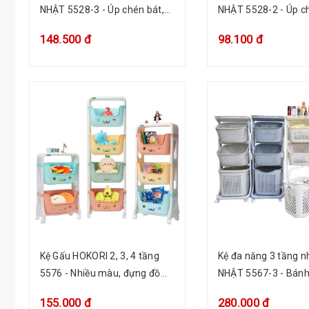
NHẬT 5528-3 - Úp chén bát,
NHẬT 5528-2 - Úp ch
muỗng đũa, gia vị nhà bếp
muỗng đũa, gia vị n
148.500 đ
98.100 đ
Kệ Gấu HOKORI 2, 3, 4 tầng
Kệ đa năng 3 tầng n
5576 - Nhiều màu, đựng đồ
NHẬT 5567-3 - Bánh 
chơi, quần áo cho bé, sách
xách, đựng quần áo 
155.000 đ
280.000 đ
báo