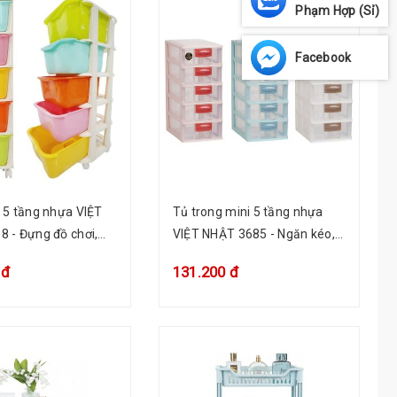
Phạm Hợp (Sỉ)
Facebook
 5 tầng nhựa VIỆT
Tủ trong mini 5 tầng nhựa
 - Đựng đồ chơi,
VIỆT NHẬT 3685 - Ngăn kéo,
 quần áo bé
đựng thuốc, mỹ phẩm
 đ
131.200 đ