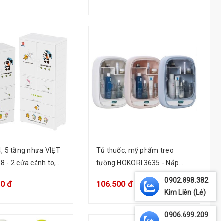
, 5 tầng nhựa VIỆT
Tủ thuốc, mỹ phẩm treo
 - 2 cửa cánh to,
tường HOKORI 3635 - Nắp
 khóa - Treo quần
trong, kèm miếng dán
0902.898.382
00 đ
106.500 đ
Kim Liên (Lẻ)
0906.699.209