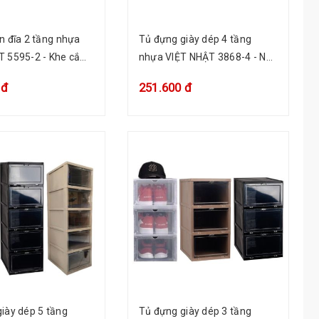
n đĩa 2 tầng nhựa
Tủ đựng giày dép 4 tầng
T 5595-2 - Khe cắm
nhựa VIỆT NHẬT 3868-4 - Nắp
 đựng nước thừa
trong, xếp chồng nhiều tầng
 đ
251.600 đ
iày dép 5 tầng
Tủ đựng giày dép 3 tầng