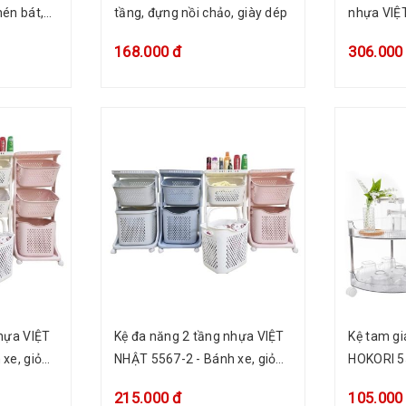
én bát,
tầng, đựng nồi chảo, giày dép
nhựa VIỆ
hà bếp
trong, xế
168.000 đ
306.000
hựa VIỆT
Kệ đa năng 2 tầng nhựa VIỆT
Kệ tam gi
xe, giỏ
NHẬT 5567-2 - Bánh xe, giỏ
HOKORI 55
giặt
xách, đựng quần áo giặt
gia vị, đ
215.000 đ
105.000