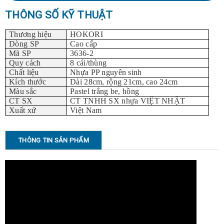
THÔNG SỐ KỸ THUẬT
Thương hiệu
HOKORI
Dòng SP
Cao cấp
Mã SP
3636-2
Quy cách
8 cái/thùng
Chất liệu
Nhựa PP nguyên sinh
Kích thước
Dài 28cm, rộng 21cm, cao 24cm
Màu sắc
Pastel trắng be, hồng
CT SX
CT TNHH SX nhựa VIỆT NHẬT
Xuất xứ
Việt Nam
THÔNG TIN SẢN PHẨM