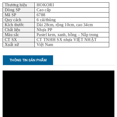
Thương hiệu
HOKORI
Dòng SP
Cao cấp
Mã SP
6788
Quy cách
6 cái/thùng
Kích thước
Dài 28cm, rộng 10cm, cao 34cm
Chất liệu
Nhựa PP
Màu sắc
Pastel kem, xanh, hồng – Nắp trong
CT SX
CT TNHH SX nhựa VIỆT NHẬT
Xuất xứ
Việt Nam
THÔNG TIN SẢN PHẨM