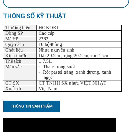
THÔNG SỐ KỸ THUẬT
Thương hiệu
HOKORI
Dòng SP
Cao cấp
Mã SP
2382
Quy cách
16 bộ/thùng
Chất liệu
Nhựa nguyên sinh
Kich thước
Dài 29.5cm, rộng 20.5cm, cao 15cm
Thể tích
± 7.5L
Màu sắc
·
Thau: trong suốt
·
Rổ: pastel trắng, xanh dương, xanh
ngọc
CT SX
CT TNHH SX nhựa VIỆT NHẬT
Xuất xứ
Việt Nam
THÔNG TIN SẢN PHẨM