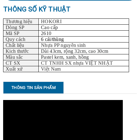
THÔNG SỐ KỸ THUẬT
Thương hiệu
HOKORI
Dòng SP
Cao cấp
Mã SP
2610
Quy cách
6 cái/thùng
Chất liệu
Nhựa PP nguyên sinh
Kich thước
Dài 43cm, rộng 32cm, cao 30cm
Màu sắc
Pastel kem, xanh, hồng
CT SX
CT TNHH SX nhựa VIỆT NHẬT
Xuất xứ
Việt Nam
THÔNG TIN SẢN PHẨM