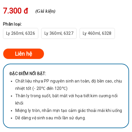
7.300 đ
(Giá kiện)
Phân loại:
Ly 260ml, 6326
Ly 360ml, 6327
Ly 460ml, 6328
ĐẶC ĐIỂM NỔI BẬT:
Chất liệu nhựa PP nguyên sinh an toàn, độ bền cao, chịu
nhiệt tốt (- 20℃ đến 120℃)
Thân ly trong suốt, bắt mắt với họa tiết kim cương nổi
khối
Miệng ly tròn, nhẵn mịn tạo cảm giác thoải mái khi uống
Dễ dàng vệ sinh sau mỗi lần sử dụng.