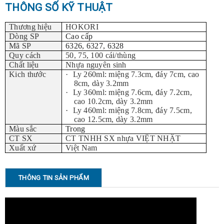
THÔNG SỐ KỸ THUẬT
Thương hiệu
HOKORI
Dòng SP
Cao cấp
Mã SP
6326, 6327, 6328
Quy cách
50, 75, 100 cái/thùng
Chất liệu
Nhựa nguyên sinh
Kich thước
·
Ly 260ml: miệng 7.3cm, đáy 7cm, cao
8cm, dày 3.2mm
·
Ly 360ml: miệng 7.6cm, đáy 7.2cm,
cao 10.2cm, dày 3.2mm
·
Ly 460ml: miệng 7.8cm, đáy 7.5cm,
cao 12.5cm, dày 3.2mm
Màu sắc
Trong
CT SX
CT TNHH SX nhựa VIỆT NHẬT
Xuất xứ
Việt Nam
THÔNG TIN SẢN PHẨM