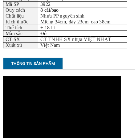
Mã SP
3922
Quy cách
8 cái/bao
Chất liệu
Nhựa PP nguyên sinh
Kích thước
Miệng 34cm, đáy 23cm, cao 38cm
Thể tích
± 18 lit
Màu sắc
Đỏ
CT SX
CT TNHH SX nhựa VIỆT NHẬT
Xuất xứ
Việt Nam
THÔNG TIN SẢN PHẨM