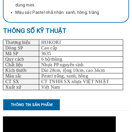
dùng mini.
Màu sắc Pastel nhã nhặn: xanh, hồng, trắng
THÔNG SỐ KỸ THUẬT
Thương hiệu
HOKORI
Dòng SP
Cao cấp
Mã SP
3635
Quy cách
6 bộ/thùng
Chất liệu
Nhựa PP nguyên sinh
Kích thước
Dài 28cm, rộng 10cm, cao 34cm
Màu sắc
Pastel trắng, xanh, hồng
CT SX
CT TNHH SX nhựa VIỆT NHẬT
Xuất xứ
Việt Nam
THÔNG TIN SẢN PHẨM